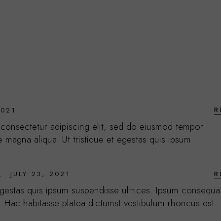
R
2021
 consectetur adipiscing elit, sed do eiusmod tempor
e magna aliqua. Ut tristique et egestas quis ipsum.
a
R
JULY 23, 2021
 egestas quis ipsum suspendisse ultrices. Ipsum consequa
m. Hac habitasse platea dictumst vestibulum rhoncus est.