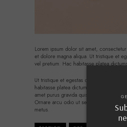
Lorem ipsum dolor sit amet, consectetur 
et dolore magna aliqua. Ut tristique et e
vel pretium. Hac habitasse platea dictum
Ut tristique et egestas quis ipsum suspen
habitasse platea dictumst vestibulum rhon
amet purus gravida quis. Vel elit sceleri
GE
Ornare arcu odio ut sem nulla pharetra d
Sub
metus.
ne