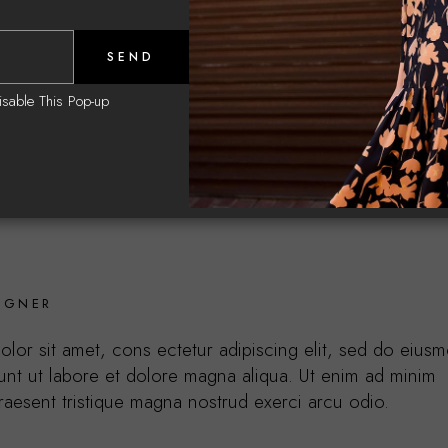
Share:
Facebook
Pi
SEND
isable This Pop-up
FASHION FADES. STYLE IS ETERNAL
IGNER
lor sit amet, cons ectetur adipiscing elit, sed do eius
unt ut labore et dolore magna aliqua. Ut enim ad minim
raesent tristique magna nostrud exerci arcu odio.