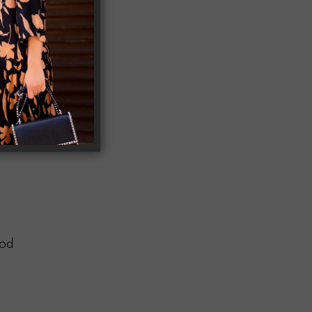
nterest
.
mod