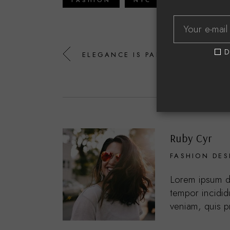
FASHION
NYC
STYLE
D
ELEGANCE IS PARAMOUNT
Ruby Cyr
FASHION DES
Lorem ipsum do
tempor incidid
veniam, quis p