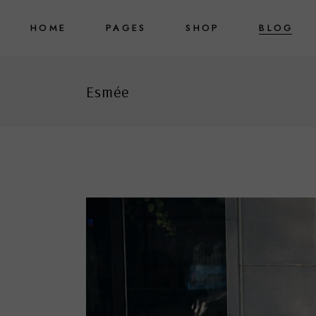
HOME
PAGES
SHOP
BLOG
Main Home
About Us
Right Sideb
Esmée
Slider Showcase
About Me
Left Sidebar
Eyewear Store
Our Team
No Sidebar
Shop Minimal
Gift Cards
Post Types
Interactive
Pricing Plans
Showcase
Contact us
Watch Store
FAQ Page
Boutique Home
Coming soon
Clothing Store
Fashion Store
Landing