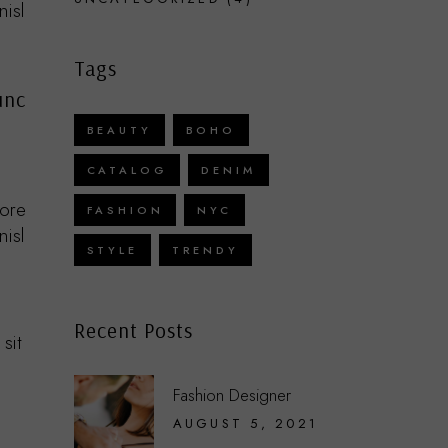
nisl
Tags
unc
BEAUTY
BOHO
CATALOG
DENIM
bore
FASHION
NYC
nisl
STYLE
TRENDY
Recent Posts
sit
Fashion Designer
AUGUST 5, 2021