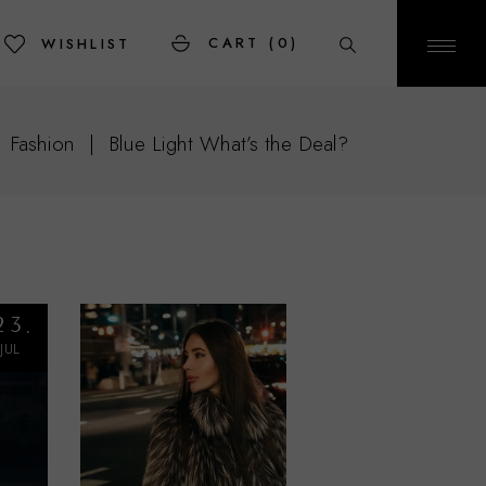
CART
(0)
WISHLIST
Fashion
Blue Light What’s the Deal?
23
JUL